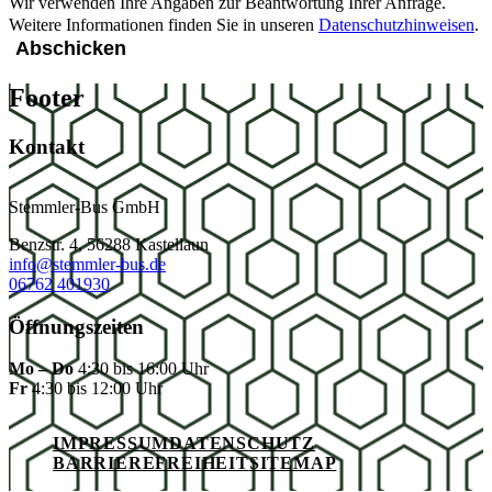
Wir verwenden Ihre Angaben zur Beantwortung Ihrer Anfrage.
Weitere Informationen finden Sie in unseren
Datenschutzhinweisen
.
Footer
Kontakt
Stemmler-Bus GmbH
Benzstr. 4, 56288 Kastellaun
info@stemmler-bus.de
06762 401930
Öffnungszeiten
Mo – Do
4:30 bis 16:00 Uhr
Fr
4:30 bis 12:00 Uhr
IMPRESSUM
DATENSCHUTZ
BARRIEREFREIHEIT
SITEMAP