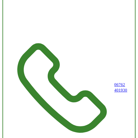
06762
401930